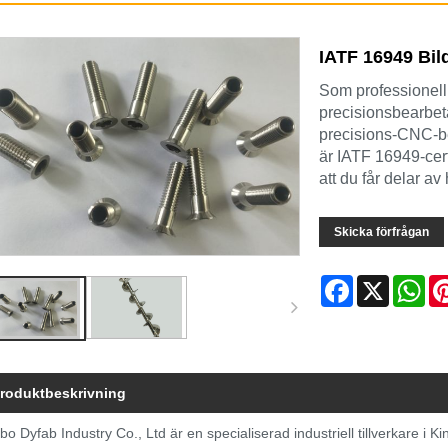
IATF 16949 Bil
Som professionell 
precisionsbearbeta
precisions-CNC-bea
är IATF 16949-certi
att du får delar av
Skicka förfrågan
Facebook
X
Wh
roduktbeskrivning
bo Dyfab Industry Co., Ltd är en specialiserad industriell tillverkare i 