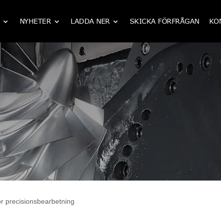
NYHETER
LADDA NER
SKICKA FÖRFRÅGAN
KO
IATF 16949 CNC mekanisk bearbetning
ör precisionsbearbetning