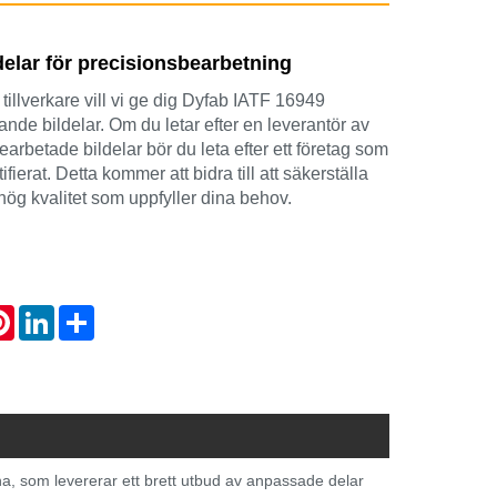
delar för precisionsbearbetning
tillverkare vill vi ge dig Dyfab IATF 16949
nde bildelar. Om du letar efter en leverantör av
rbetade bildelar bör du leta efter ett företag som
fierat. Detta kommer att bidra till att säkerställa
 hög kvalitet som uppfyller dina behov.
atsApp
Pinterest
LinkedIn
Share
Kina, som levererar ett brett utbud av anpassade delar