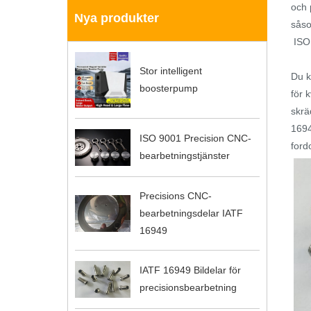
och 
Nya produkter
såso
ISO 
Stor intelligent
Du k
boosterpump
för 
skrä
1694
ISO 9001 Precision CNC-
ford
bearbetningstjänster
Precisions CNC-
bearbetningsdelar IATF
16949
IATF 16949 Bildelar för
precisionsbearbetning