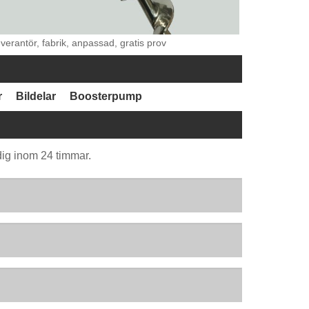
everantör, fabrik, anpassad, gratis prov
r
Bildelar
Boosterpump
dig inom 24 timmar.