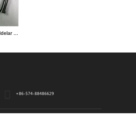
Precisionsbearbetade bildelar och autofästen
+86-574-88486629