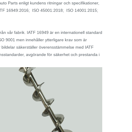
to Parts enligt kundens ritningar och specifikationer,
 är IATF 16949:2016; ISO 45001:2018; ISO 14001:2015;
ån vår fabrik. IATF 16949 är en internationell standard
 ISO 9001 men innehåller ytterligare krav som är
av bildelar säkerställer överensstämmelse med IATF
tensstandarder, avgörande för säkerhet och prestanda i