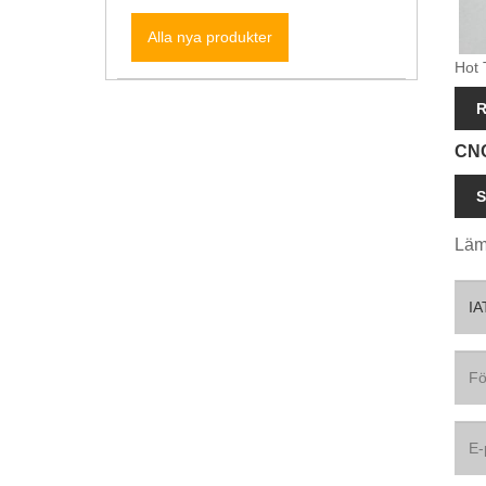
Alla nya produkter
Hot 
R
CNC
S
Lämn