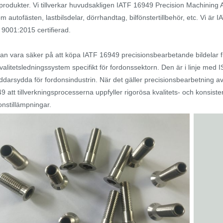
produkter. Vi tillverkar huvudsakligen IATF 16949 Precision Machining Au
m autofästen, lastbilsdelar, dörrhandtag, bilfönstertillbehör, etc. Vi
9001:2015 certifierad.
an vara säker på att köpa IATF 16949 precisionsbearbetande bildelar fr
kvalitetsledningssystem specifikt för fordonssektorn. Den är i linje med
ddarsydda för fordonsindustrin. När det gäller precisionsbearbetning 
9 att tillverkningsprocesserna uppfyller rigorösa kvalitets- och konsis
onstillämpningar.