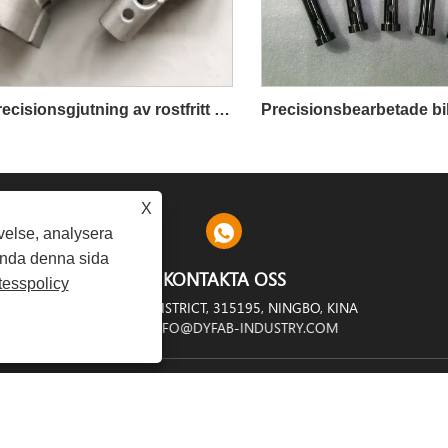
Precisionsgjutning av rostfritt stål
X
velse, analysera
ända denna sida
KONTAKTA OSS
tesspolicy
TRIAL ZONE, YINZHOU DISTRICT, 315195, NINGBO, KINA
INFO@DYFAB-INDUSTRY.COM
Copyright © 2024 Ningbo Dyfab Industry Co., Ltd. Med Ensamrätt.
LINKS
SITEMAP
RSS
XML
SEKRETESSPOLICY