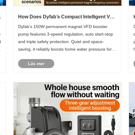
How Does Dyfab’s Compact Intelligent VFD
r
Booster Pump Fix Household Low Water
Dyfab’s 150W permanent magnet VFD booster
Pressure Troubles?
e
pump features 3-speed regulation, auto start-stop
t
and triple safety protection. Quiet and space-
saving, it reliably boosts home water pressure for
showers, taps and water heaters globally.
Läs mer