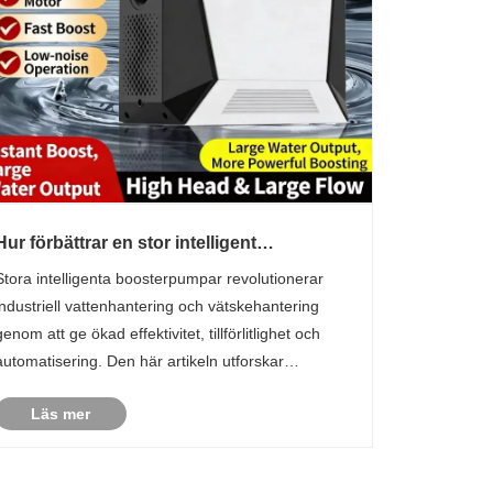
Hur förbättrar en stor intelligent
boosterpump industriell effektivitet?
Stora intelligenta boosterpumpar revolutionerar
industriell vattenhantering och vätskehantering
genom att ge ökad effektivitet, tillförlitlighet och
automatisering. Den här artikeln utforskar
kärnfunktionaliteten, fördelarna och praktiska
Läs mer
tillämpningarna för dessa pumpar, vilket hjälper
företag att ......