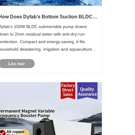
How Does Dyfab’s Bottom Suction BLDC
Submersible Pump Simplify Multi-scenario
Dyfab’s 150W BLDC submersible pump drains
Water Drainage?
down to 2mm residual water with anti-dry-run
protection. Compact and energy-saving, it fits
household dewatering, irrigation and aquaculture
for global end users.
Läs mer