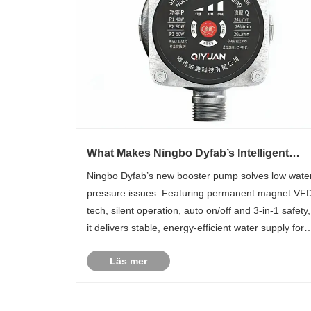
What Makes Ningbo Dyfab’s Intelligent
Permanent Magnet VFD Silent Booster
Ningbo Dyfab’s new booster pump solves low wate
Pump a Game-Changer?
pressure issues. Featuring permanent magnet VF
tech, silent operation, auto on/off and 3-in-1 safety,
it delivers stable, energy-efficient water supply for
residential and commercial use.
Läs mer