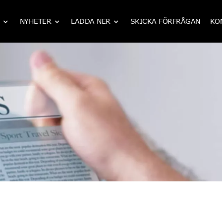
NYHETER
LADDA NER
SKICKA FÖRFRÅGAN
KO
IATF 16949 CNC mekanisk bearbetning