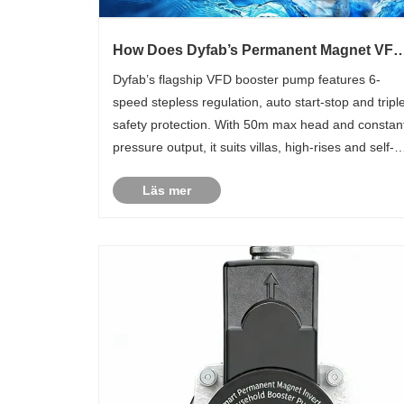
How Does Dyfab’s Permanent Magnet VFD
Booster Pump Solve Full-House Low Wate
Dyfab’s flagship VFD booster pump features 6-
Pressure Issues?
speed stepless regulation, auto start-stop and tripl
safety protection. With 50m max head and constan
pressure output, it suits villas, high-rises and self-
built houses for steady domestic water supply.
Läs mer