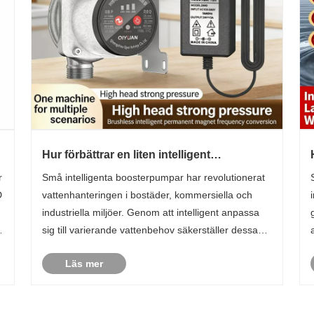
Hur förbättrar en liten intelligent
boosterpump effektiviteten i vattentrycket?
r
Små intelligenta boosterpumpar har revolutionerat
D
vattenhanteringen i bostäder, kommersiella och
industriella miljöer. Genom att intelligent anpassa
sig till varierande vattenbehov säkerställer dessa
pumpar ett konstant tryck, minskar
Läs mer
energiförbrukningen och förbättrar systemets
livslängd. Den här a......