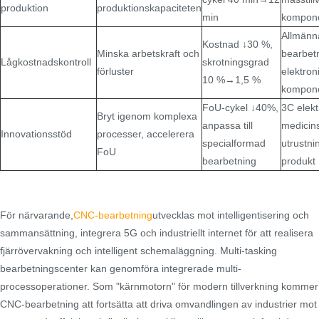
produktion
produktionskapaciteten
min
kompon
Allmänn
Kostnad ↓30 %,
Minska arbetskraft och
bearbet
Lågkostnadskontroll
skrotningsgrad
förluster
elektron
10 %→1,5 %
kompon
FoU-cykel ↓40%,
3C elekt
Bryt igenom komplexa
anpassa till
medicin
Innovationsstöd
processer, accelerera
specialformad
utrustni
FoU
bearbetning
produkt
För närvarande,
CNC-bearbetning
utvecklas mot intelligentisering och
sammansättning, integrera 5G och industriellt internet för att realisera
fjärrövervakning och intelligent schemaläggning. Multi-tasking
bearbetningscenter kan genomföra integrerade multi-
processoperationer. Som "kärnmotorn" för modern tillverkning kommer
CNC-bearbetning att fortsätta att driva omvandlingen av industrier mot