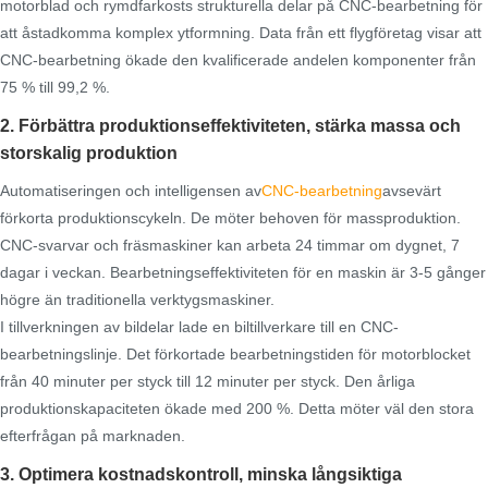
motorblad och rymdfarkosts strukturella delar på CNC-bearbetning för
att åstadkomma komplex ytformning. Data från ett flygföretag visar att
CNC-bearbetning ökade den kvalificerade andelen komponenter från
75 % till 99,2 %.
2. Förbättra produktionseffektiviteten, stärka massa och
storskalig produktion
Automatiseringen och intelligensen av
CNC-bearbetning
avsevärt
förkorta produktionscykeln. De möter behoven för massproduktion.
CNC-svarvar och fräsmaskiner kan arbeta 24 timmar om dygnet, 7
dagar i veckan. Bearbetningseffektiviteten för en maskin är 3-5 gånger
högre än traditionella verktygsmaskiner.
I tillverkningen av bildelar lade en biltillverkare till en CNC-
bearbetningslinje. Det förkortade bearbetningstiden för motorblocket
från 40 minuter per styck till 12 minuter per styck. Den årliga
produktionskapaciteten ökade med 200 %. Detta möter väl den stora
efterfrågan på marknaden.
3. Optimera kostnadskontroll, minska långsiktiga