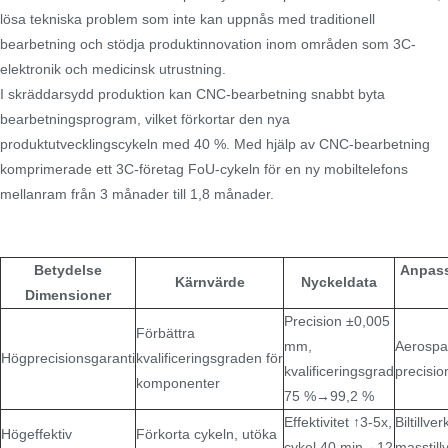
lösa tekniska problem som inte kan uppnås med traditionell
bearbetning och stödja produktinnovation inom områden som 3C-
elektronik och medicinsk utrustning.
I skräddarsydd produktion kan CNC-bearbetning snabbt byta
bearbetningsprogram, vilket förkortar den nya
produktutvecklingscykeln med 40 %. Med hjälp av CNC-bearbetning
komprimerade ett 3C-företag FoU-cykeln för en ny mobiltelefons
mellanram från 3 månader till 1,8 månader.
Betydelse
Anpas
Kärnvärde
Nyckeldata
Dimensioner
Precision ±0,005
Förbättra
mm,
Aerospa
Högprecisionsgaranti
kvalificeringsgraden för
kvalificeringsgrad
precisio
komponenter
75 %→99,2 %
Effektivitet ↑3-5x,
Biltillve
Högeffektiv
Förkorta cykeln, utöka
cykel 40 min→12
masstill