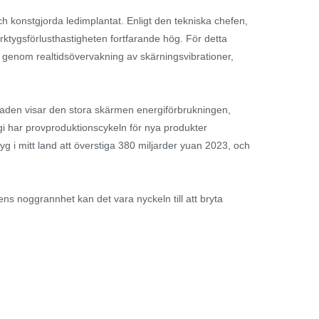
 konstgjorda ledimplantat. Enligt den tekniska chefen,
ktygsförlusthastigheten fortfarande hög. För detta
 genom realtidsövervakning av skärningsvibrationer,
kstaden visar den stora skärmen energiförbrukningen,
ogi har provproduktionscykeln för nya produkter
yg i mitt land att överstiga 380 miljarder yuan 2023, och
ns noggrannhet kan det vara nyckeln till att bryta