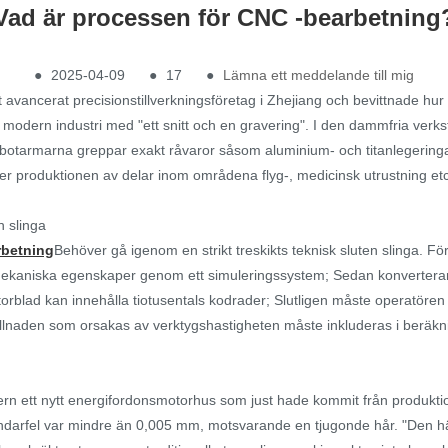
Vad är processen för CNC -bearbetning
●
2025-04-09
●
17
●
Lämna ett meddelande till mig
t avancerat precisionstillverkningsföretag i Zhejiang och bevittnade h
r modern industri med "ett snitt och en gravering". I den dammfria ver
obotarmarna greppar exakt råvaror såsom aluminium- och titanlegerin
 produktionen av delar inom områdena flyg-, medicinsk utrustning etc. 
n slinga
rbetning
Behöver gå igenom en strikt treskikts teknisk sluten slinga. 
s mekaniska egenskaper genom ett simuleringssystem; Sedan konvertera
orblad kan innehålla tiotusentals kodrader; Slutligen måste operatöre
illnaden som orsakas av verktygshastigheten måste inkluderas i beräkn
tern ett nytt energifordonsmotorhus som just hade kommit från produktio
ndarfel var mindre än 0,005 mm, motsvarande en tjugonde hår. "Den här 