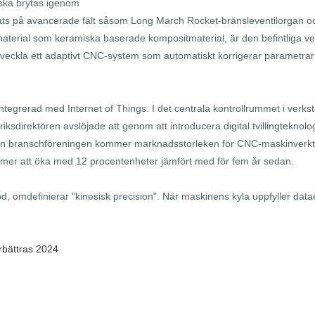
 ska brytas igenom
ts på avancerade fält såsom Long March Rocket-bränsleventilorgan och
material som keramiska baserade kompositmaterial, är den befintliga ver
tveckla ett adaptivt CNC-system som automatiskt korrigerar parametrar
integrerad med Internet of Things. I det centrala kontrollrummet i ver
riksdirektören avslöjade att genom att introducera digital tvillingteknol
tik från branschföreningen kommer marknadsstorleken för CNC-maskinverkt
er att öka med 12 procentenheter jämfört med för fem år sedan.
, omdefinierar "kinesisk precision". När maskinens kyla uppfyller datae
rbättras 2024