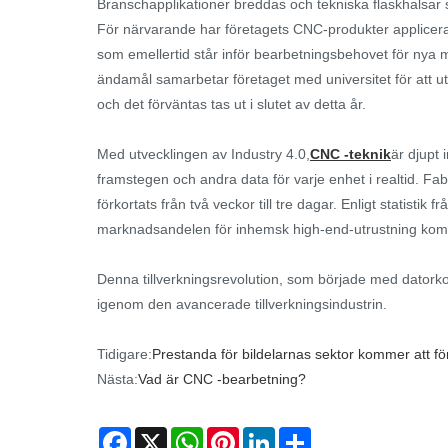
Branschapplikationer breddas och tekniska flaskhalsar
För närvarande har företagets CNC-produkter applicera
som emellertid står inför bearbetningsbehovet för nya 
ändamål samarbetar företaget med universitet för att u
och det förväntas tas ut i slutet av detta år.
Med utvecklingen av Industry 4.0,
CNC -teknik
är djupt 
framstegen och andra data för varje enhet i realtid. Fab
förkortats från två veckor till tre dagar. Enligt statis
marknadsandelen för inhemsk high-end-utrustning komm
Denna tillverkningsrevolution, som började med datorkod
igenom den avancerade tillverkningsindustrin.
Tidigare:
Prestanda för bildelarnas sektor kommer att fö
Nästa:
Vad är CNC -bearbetning?
Facebook
X
WhatsApp
Pinterest
LinkedIn
Share