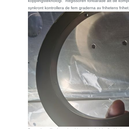
kopplingsteknologi." Regissören förklarade att de kompl
synkront kontrollera de fem graderna av frihetens frih