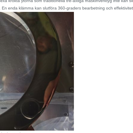
exa krökta ytorna som traditionella tre-axliga maskinverktyg inte kan s
et. En enda klämma kan slutföra 360-graders bearbetning och effektivi