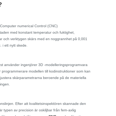
?
ur Computer numerical Control (CNC)
kstaden med konstant temperatur och fuktighet,
gar och verktygen skärs med en noggrannhet på 0,001
i ett nytt skede.
Först använder ingenjörer 3D -modelleringsprogramvara
r programmerare modellen till kodinstruktioner som kan
n justera skärparametrarna beroende på de materiella
ingen.
nslinjen. Efter att kvalitetsinspektören skannade den
typen av precision är oskiljbar från fem-axlig