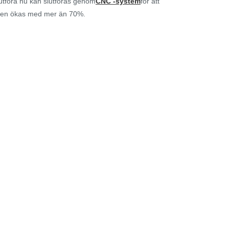
lutföra nu kan slutföras genom
CNC -system
för att
teten ökas med mer än 70%.