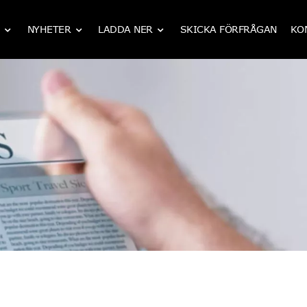
NYHETER
LADDA NER
SKICKA FÖRFRÅGAN
KO
IATF 16949 CNC mekanisk bearbetning