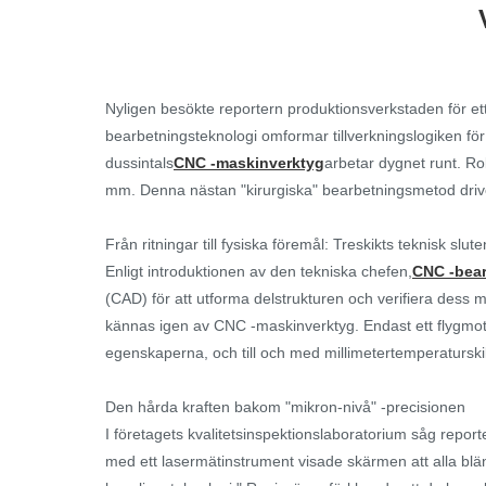
Nyligen besökte reportern produktionsverkstaden för et
bearbetningsteknologi omformar tillverkningslogiken fö
dussintals
CNC -maskinverktyg
arbetar dygnet runt. R
mm. Denna nästan "kirurgiska" bearbetningsmetod driver
Från ritningar till fysiska föremål: Treskikts teknisk slute
Enligt introduktionen av den tekniska chefen,
CNC -bea
(CAD) för att utforma delstrukturen och verifiera des
kännas igen av CNC -maskinverktyg. Endast ett flygmot
egenskaperna, och till och med millimetertemperatursk
Den hårda kraften bakom "mikron-nivå" -precisionen
I företagets kvalitetsinspektionslaboratorium såg repor
med ett lasermätinstrument visade skärmen att alla blä