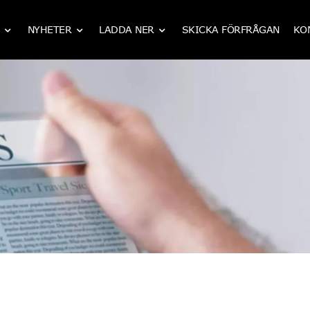
NYHETER
LADDA NER
SKICKA FÖRFRÅGAN
KO
IATF 16949 CNC mekanisk bearbetning