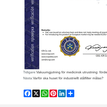
Tidigare:
Vakuumgjutning för medicinsk utrustning: förde
Nästa:
Varför ska huset för industriellt stålfilter målas?
Facebook
X
WhatsApp
Pinterest
LinkedIn
Share